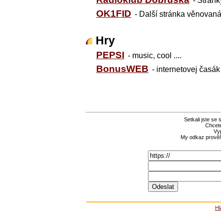
- Strán
OK1FID
- Další stránka věnovaná
Hry
PEPSI
- music, cool ....
BonusWEB
- internetovej časák
Setkali jste se
Chcete
Vyp
My odkaz prověří
Hl