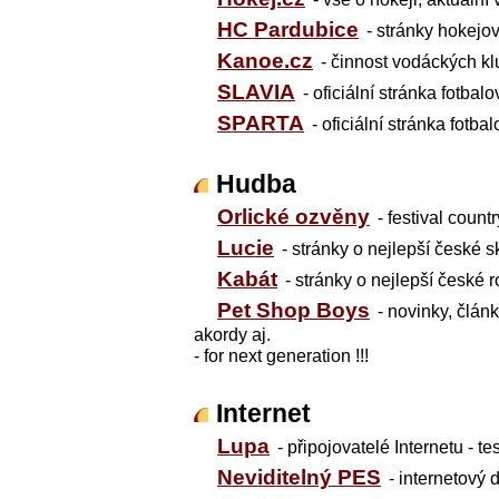
HC Pardubice
- stránky hokejo
Kanoe.cz
- činnost vodáckých k
SLAVIA
- oficiální stránka fotba
SPARTA
- oficiální stránka fotb
Hudba
Orlické ozvěny
- festival coun
Lucie
- stránky o nejlepší české 
Kabát
- stránky o nejlepší české
Pet Shop Boys
- novinky, článk
akordy aj.
- for next generation !!!
Internet
Lupa
- připojovatelé Internetu - t
Neviditelný PES
- internetový 