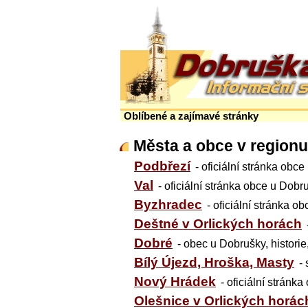
Oblíbené a zajímavé stránky
Města a obce v regionu
Podbřezí
- oficiální stránka obc
Val
- oficiální stránka obce u Dobr
Byzhradec
- oficiální stránka ob
Deštné v Orlických horách
Dobré
- obec u Dobrušky, historie
Bílý Újezd, Hroška, Masty
-
Nový Hrádek
- oficiální stránka
Olešnice v Orlických horác