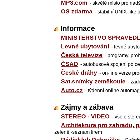
MP3.com
- skvělé místo pro n
OS zdarma
- stabilní UNIX-like
Informace
MINISTERSTVO SPRAVEDL
Levné ubytování
- levné ubyt
Česká televize
- programy, proh
ČSAD
- autobusové spojení po c
České dráhy
- on-line verze p
Sat.snímky zeměkoule
- zad
Auto.cz
- týdenní online automag
Zájmy a zábava
STEREO - VIDEO
- vše o stere
Architektura pro zahradu, p
zeleně -seznam firem
Rádioklub Dobruška