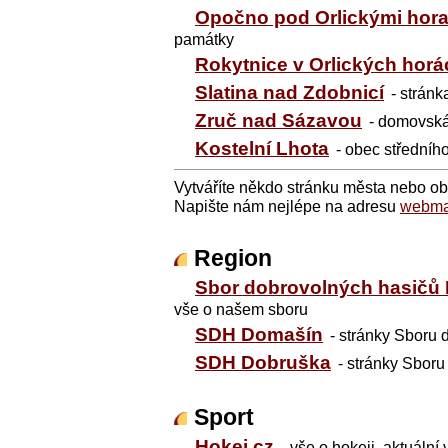
Opočno pod Orlickými hor
památky
Rokytnice v Orlických horá
Slatina nad Zdobnicí
- strán
Zruč nad Sázavou
- domovská
Kostelní Lhota
- obec středního
Vytváříte někdo stránku města nebo o
Napište nám nejlépe na adresu
webma
Region
Sbor dobrovolných hasičů 
vše o našem sboru
SDH Domašín
- stránky Sboru
SDH Dobruška
- stránky Sbor
Sport
Hokej.cz
- vše o hokeji, aktuální 