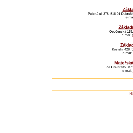
Zákla
Pulická ul. 378, 518 01 Dobruš
e-mai
Základ
Opočenská 115, 
e-mail:
Zákla
Kostelní 428, 
e-mail:
Mateřská
Za Univerzitou 875
e-mail:
Hl