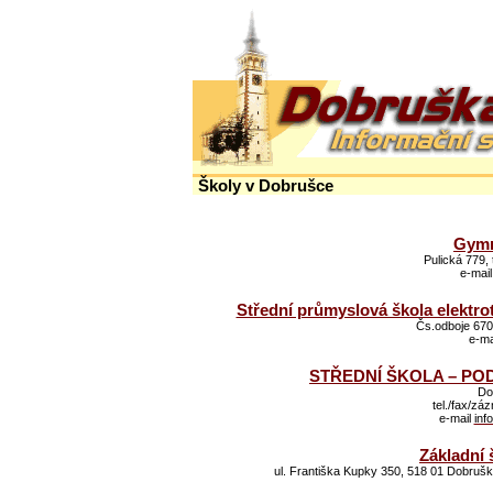
Školy v Dobrušce
Gymn
Pulická 779,
e-mai
Střední průmyslová škola elektro
Čs.odboje 670
e-ma
STŘEDNÍ ŠKOLA – P
Do
tel./fax/zá
e-mail
inf
Základní 
ul. Františka Kupky 350, 518 01 Dobruš