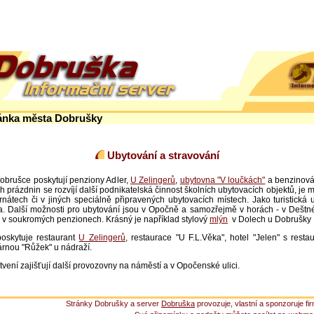
tránka města Dobrušky
Ubytování a stravování
rušce poskytují penziony Adler,
U Zelingerů
,
ubytovna "V loučkách"
a benzinová 
h prázdnin se rozvíjí další podnikatelská činnost školních ubytovacích objektů, je
rnátech či v jiných speciálně připravených ubytovacích místech. Jako turistická 
a. Další možnosti pro ubytování jsou v Opočně a samozřejmě v horách - v Dešt
m v soukromých penzionech. Krásný je například stylový
mlýn
v Dolech u Dobrušky
skytuje restaurant
U Zelingerů
, restaurace "U F.L.Věka", hotel "Jelen" s resta
árnou "Růžek" u nádraží.
ní zajišťují další provozovny na náměstí a v Opočenské ulici.
Stránky Dobrušky a server
Dobruška
provozuje, vlastní a sponzoruje fi