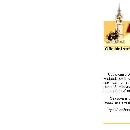
Oficiální s
Ubytování v Dob
V období školníc
ubytování v inte
místní Sokolovn
jinde, předevší
Stravování po
restaurace s vin
Rychlé občerstve