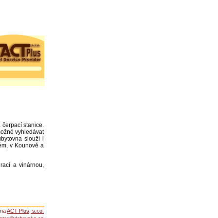
čerpací stanice.
 možné vyhledávat
ubytovna slouží i
ném, v Kounově a
urací a vinárnou,
rma
ACT Plus, s.r.o.