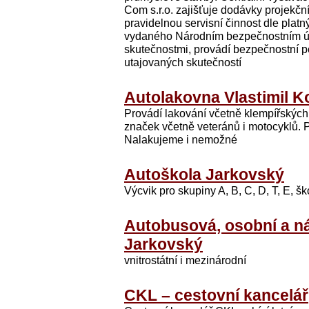
Com s.r.o. zajišťuje dodávky projekčn
pravidelnou servisní činnost dle plat
vydaného Národním bezpečnostním ú
skutečnostmi, provádí bezpečnostní p
utajovaných skutečností
Autolakovna Vlastimil Koh
Provádí lakování včetně klempířskýc
značek včetně veteránů i motocyklů. P
Nalakujeme i nemožné
Autoškola Jarkovský
Výcvik pro skupiny A, B, C, D, T, E, šk
Autobusová, osobní a ná
Jarkovský
vnitrostátní i mezinárodní
CKL – cestovní kancelář