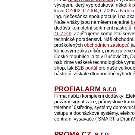
vývojem, který vyprodukoval několik
p
kovu
CZ002
,
CZ004
, CZ005 a
tvrdok
Ing. Nečesánka spolupracuje i na ak
Naše vrtáky jsou námětem nejedné
b
dodává kompletní sortiment nástrojů, 
4CZech
. Zajišťujeme kompletní servis 
technické poradenství. Náš obchodní se
proškolených
obchodních zástupců
ja
koncovým zákazníkům, provozujeme n
České republice, a to v Bučovicích, 
nabízíme veškeré technologické vymož
shop, tak
B2B portál
pro naše velkoob
nástrojů, získáte dlouhodobé výhodné
PROFIALARM s.r.o
Firma nabízí komplexní dodávky: Elek
požární signalizace, průmyslové kame
telefonní ústředny, systémy domovních t
vstupu a docházkové systémy, elektron
centrální vysavače ( SMART a DrainVa
PROMA CZ, s.r.o.