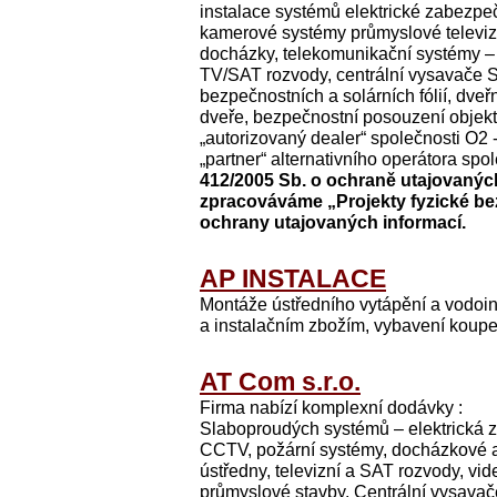
instalace systémů elektrické zabezpeč
kamerové systémy průmyslové televiz
docházky, telekomunikační systémy – 
TV/SAT rozvody, centrální vysavače SM
bezpečnostních a solárních fólií, dve
dveře, bezpečnostní posouzení objektů
„autorizovaný dealer“ společnosti O2 -
„partner“ alternativního operátora sp
412/2005 Sb. o ochraně utajovaných
zpracováváme „Projekty fyzické be
ochrany utajovaných informací.
AP INSTALACE
Montáže ústředního vytápění a vodoin
a instalačním zbožím, vybavení koupe
AT Com s.r.o.
Firma nabízí komplexní dodávky :
Slaboproudých systémů – elektrická 
CCTV, požární systémy, docházkové a 
ústředny, televizní a SAT rozvody, vid
průmyslové stavby. Centrální vysava