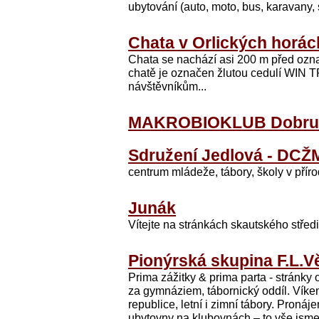
ubytování (auto, moto, bus, karavany, s
Chata v Orlických horác
Chata se nachází asi 200 m před ozn
chatě je označen žlutou cedulí WIN T
návštěvníkům...
MAKROBIOKLUB Dobru
Sdružení Jedlová - DCŽ
centrum mládeže, tábory, školy v přírod
Junák
Vítejte na stránkách skautského stře
Pionýrská skupina F.L.V
Prima zážitky & prima parta - stránky 
za gymnáziem, tábornický oddíl. Víke
republice, letní i zimní tábory. Proná
ubytovny na klubovnách – to vše js