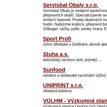
Servisbal Obaly s.r.o.
Servisbal Obaly je moderní společnos
přepravních obalů. Specializujeme se 
vlnitých lepenek. Prodej obalových ma
hodin. Nabízíme krabice, přepravní boxy
Silikagel, sáčky, pytle, pásky, hrany. 
Sport Profi
zimní středisko v Deštném, denně aktu
Stuha a.s.
dobrušský výrobce stuh, prýmků ...
Sunfood
výrobce a dodavatel racionální výživy
UNIPRINT s.r.o.
ofsetová tiskárna
VÚLHM - Výzkumná stan
Výzkumná stanice Opočno (VS Opočno