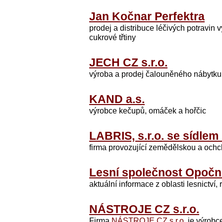
Jan Kočnar Perfektra
prodej a distribuce léčivých potrav
cukrové třtiny
JECH CZ s.r.o.
výroba a prodej čalouněného nábytku 
KAND a.s.
výrobce kečupů, omáček a hořčic
LABRIS, s.r.o. se sídlem
firma provozující zemědělskou a ochc
Lesní společnost Opočno
aktuální informace z oblasti lesnictví, 
NÁSTROJE CZ s.r.o.
Firma
NÁSTROJE CZ s.r.o.
je výrobc