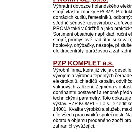
Výhradní dovozce holandského elekt
strojů vlastní značky PROMA. Produkt
domácích kutilů, řemeslníků, odbornýc
středně sériové kovovýrobce a dřevoob
PROMA také v údržbě a jako praktick
Sortiment obsahuje například: ruční el
strojní, průmyslové, radiální, sukovací
hoblovky, ohýbačky, nástroje, přísluše
elektrocentrály, garážovou a zahradní 
PZP KOMPLET a.s.
Výrobní firma, která již víc jak deset 
vývojem a výrobou tepelných čerpadel 
elektrokotlů, chladičů kapalin, odvl
vakuových zařízení. Zejména v oblast
dominantní postavení a renomé předníh
technickými parametry. Toto dokazuje 
výstav. PZP KOMPLET a.s. je certifik
14001. Kvalita výrobků a služeb, max
cíle všech pracovníků společnosti. Na
obratu a objemu prodaného zboží pro
zahraničí vyvážející.