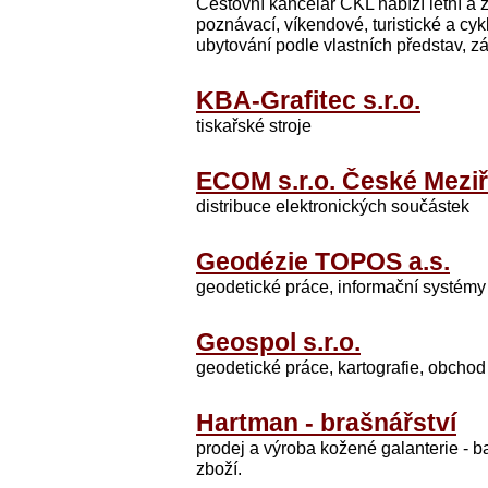
Cestovní kancelář CKL nabízí letní a 
poznávací, víkendové, turistické a cyk
ubytování podle vlastních představ, zá
KBA-Grafitec s.r.o.
tiskařské stroje
ECOM s.r.o. České Meziř
distribuce elektronických součástek
Geodézie TOPOS a.s.
geodetické práce, informační systé
Geospol s.r.o.
geodetické práce, kartografie, obchod 
Hartman - brašnářství
prodej a výroba kožené galanterie - ba
zboží.