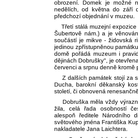
obrození. Domek je možné na
nedělích, od května do září
předchozí objednání v muzeu.
Třetí stálá muzejní expozice 
Šubertově nám.) a je věnována
součástí je mikve - židovská ri
jedinou zpřístupněnou památku
domě pořádá muzeum i pravide
dějinách Dobrušky", je otevřena
červenci a srpnu denně kromě 
Z dalších památek stojí za shl
Ducha, barokní děkanský koste
století, či obnovená renesančně
Dobruška měla vždy výrazné k
žila, celá řada osobností če
alespoň ředitele Národního di
světového jména Františka Kupk
nakladatele Jana Laichtera.