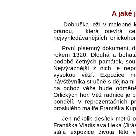
A jaké 
Dobruška leží v malebné kraj
bránou, která otevírá ces
nejvyhledávanějších orlickohor
První písemný dokument, dokl
rokem 1320. Dlouhá a bohatá
podobě četných památek, sous
Nejvýraznější z nich je ne
vysokou věží. Expozice m
návštěvníka stručně s dějinami
na ochoz věže bude odměně
Orlických hor. Věž radnice je
pondělí. V reprezentačních pr
proslulého malíře Františka Kup
Jen několik desítek metrů od
Františka Vladislava Heka (Jirá
stálá expozice života této