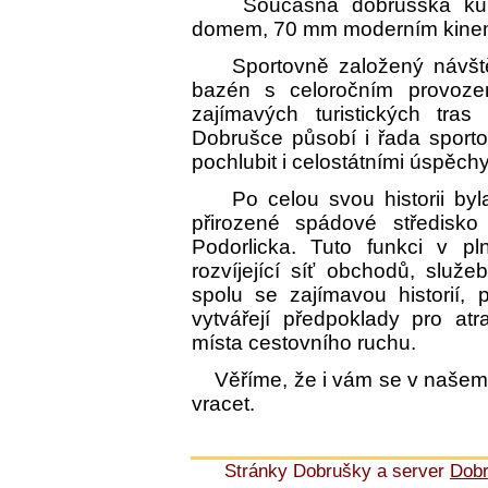
Současná dobrušská kultur
domem, 70 mm moderním kinem
Sportovně založený návštěv
bazén s celoročním provozem
zajímavých turistických tras
Dobrušce působí i řada sporto
pochlubit i celostátními úspěchy
Po celou svou historii byla 
přirozené spádové středisko
Podorlicka. Tuto funkci v p
rozvíjející síť obchodů, služ
spolu se zajímavou historií, 
vytvářejí předpoklady pro at
místa cestovního ruchu.
Věříme, že i vám se v našem m
vracet.
Stránky Dobrušky a server
Dob